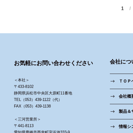
1
会社につ
お気軽にお問い合わせください
＜本社＞
ＴＯＰ
〒433-8102
静岡県浜松市中央区大原町11番地
会社概
TEL（053）439-1122（代）
FAX（053）439-1138
製品＆
＜三河営業所＞
〒441-8113
情報シ
愛知県豊橋市西幸町字浜池333-9