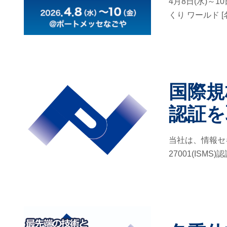
4月8日(水)～
くり ワールド [名
国際規格I
認証を
当社は、情報セ
27001(ISMS