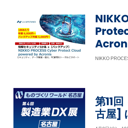
NIKKO
Prote
Acr
NIKKO PROCESS
第11
古屋]