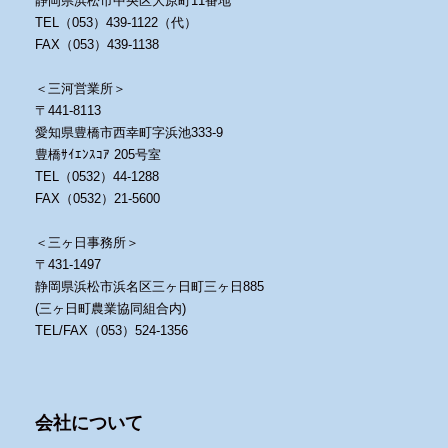
静岡県浜松市中央区大原町11番地
TEL（053）439-1122（代）
FAX（053）439-1138
＜三河営業所＞
〒441-8113
愛知県豊橋市西幸町字浜池333-9
豊橋ｻｲｴﾝｽｺｱ 205号室
TEL（0532）44-1288
FAX（0532）21-5600
＜三ヶ日事務所＞
〒431-1497
静岡県浜松市浜名区三ヶ日町三ヶ日885
(三ヶ日町農業協同組合内)
TEL/FAX（053）524-1356
会社について