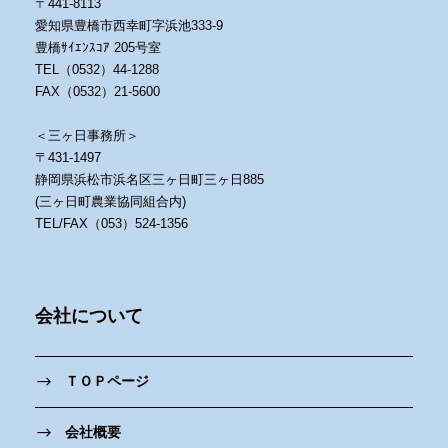
〒441-8113
愛知県豊橋市西幸町字浜池333-9
豊橋ｻｲｴﾝｽｺｱ 205号室
TEL（0532）44-1288
FAX（0532）21-5600
＜三ヶ日事務所＞
〒431-1497
静岡県浜松市浜名区三ヶ日町三ヶ日885
(三ヶ日町農業協同組合内)
TEL/FAX（053）524-1356
会社について
ＴＯＰページ
会社概要